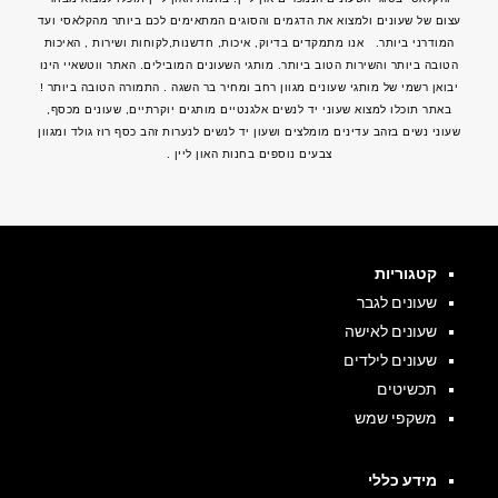
עצום של שעונים ולמצוא את הדגמים והסוגים המתאימים לכם ביותר מהקלאסי ועד
המודרני ביותר. אנו מתמקדים בדיוק, איכות, חדשנות,לקוחות ושירות , האיכות
הטובה ביותר והשירות הטוב ביותר. מותגי השעונים המובילים. האתר
ווטשאיי
הינו
יבואן רשמי של מותגי שעונים מגוון רחב ומחיר בר השגה . התמורה הטובה ביותר !
באתר תוכלו למצוא שעוני יד לנשים אלגנטיים מותגים יוקרתיים,
שעונים מכסף
,
שעוני נשים בזהב
עדינים מומלצים ושעון יד לנשים לנערות זהב כסף רוז גולד ומגוון
צבעים נוספים בחנות האון ליין .
קטגוריות
שעונים לגבר
שעונים לאישה
שעונים לילדים
תכשיטים
משקפי שמש
מידע כללי