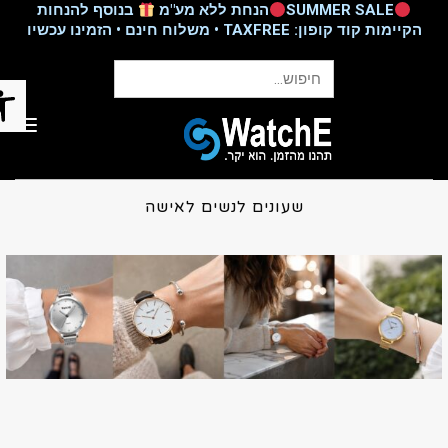
SUMMER SALE
הנחת ללא מע"מ
בנוסף להנחות
הקיימות קוד קופון: TAXFREE • משלוח חינם • הזמינו עכשיו
פתח ס
תפריט
שעונים לנשים לאישה
שעונים לנשים לאישה