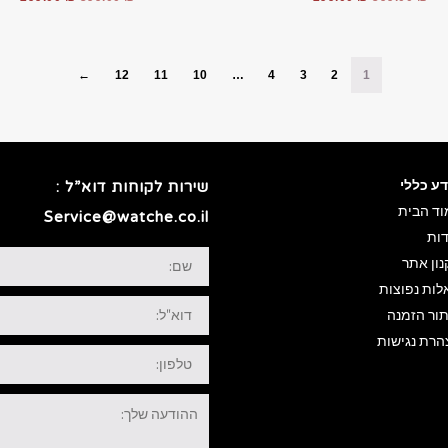
המקורי
הנוכחי
המקורי
הנוכ
היה:
הוא:
היה:
הוא:
00 ₪.
599.00 ₪.
299.00 ₪.
599.00 ₪.
←
12
11
10
…
4
3
2
1
דע כללי
שירות לקוחות דוא”ל :
וד הבית
Service@watche.co.il
דות
שם:
ון אתר
לות נפוצות
דוא"ל:
תור הזמנה
הרת נגישות
טלפון:
ההודעה
שלך: