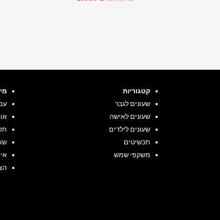
המקורי
הנוכחי
היה:
הוא:
199.00 ₪.
399.00 ₪.
קטגוריות
מי
שעונים לגבר
עמ
שעונים לאישה
או
שעונים לילדים
תקנ
תכשיטים
שא
משקפי שמש
אי
הצ