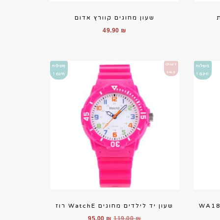
שעון מחוגים קוורץ אדום
49.90
₪
CRAZY
משלוח
משלוח
SALE
חינם !
חינם !
שעון יד לילדים מחוגים WatchE רוז
יר
המחיר
המחיר
95.00
₪
119.00
₪