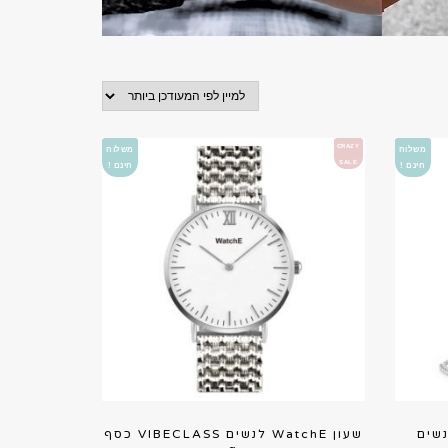
CRAZY
משלוח
משלוח
SALE
חינם !
חינם !
 לנשים
שעון WatchE לנשים VIBECLASS כסף