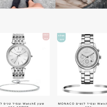
CRAZY
משלוח
SALE
חינם !
שעון WatchE וצמיד לנשים MONACO
שעון WatchE וצמיד טניס