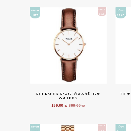
היה:
הוא:
159.00 ₪.
249.00 ₪.
279.
CRAZY
משלוח
משלוח
SALE
חינם !
חינם !
ים שחור
שעון WatchE לנשים מחוגים חום
WA1889
יר
המחיר
המחיר
199.00
₪
399.00
₪
חי
המקורי
הנוכחי
היה:
הוא:
199.00 ₪.
399.00 ₪.
199.
CRAZY
משלוח
משלוח
SALE