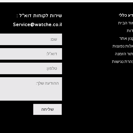
דע כללי
שירות לקוחות דוא”ל :
וד הבית
Service@watche.co.il
דות
שם:
ון אתר
לות נפוצות
דוא"ל:
תור הזמנה
הרת נגישות
טלפון:
ההודעה
שלך:
שליחה