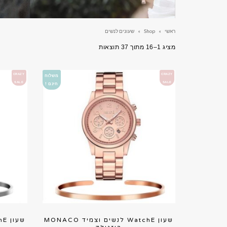
ראשי
»
Shop
»
שעונים לנשים
ממוין
מציג 1–16 מתוך 37 תוצאות
לפי
הפריט
CRAZY
CRAZY
משלוח
העדכני
SALE
SALE
חינם !
ביותר
שעון WatchE לנשים וצמיד MONACO