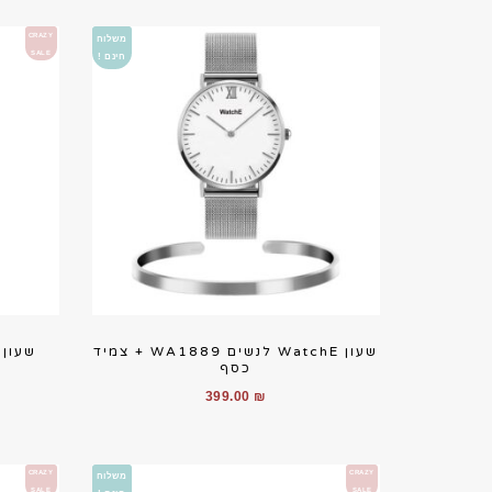
היה:
הוא:
279.00 ₪.
699.00 ₪.
CRAZY
משלוח
SALE
חינם !
שעון WatchE לנשים WA1889 + צמיד
כסף
399.00
₪
CRAZY
CRAZY
משלוח
SALE
SALE