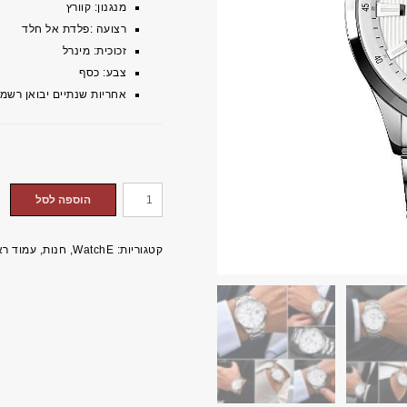
מנגנון: קוורץ
רצועה :פלדת אל חלד
זכוכית: מינרל
צבע: כסף
אחריות שנתיים יבואן רשמי 
כמות
הוספה לסל
של
שעון
קטגוריות:
WatchE
,
חנות
,
עמוד רא
WatchE
לגבר
מחוגים
WA1998
כסף