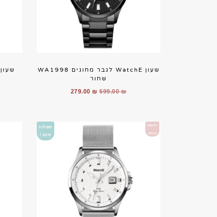
שעון WatchE לגבר מחוגים WA1998
שחור
המחיר
המחיר
279.00
₪
699.00
₪
המקורי
הנוכחי
היה:
הוא:
279.00 ₪.
699.00 ₪.
CRAZY
משלוח
SALE
חינם !