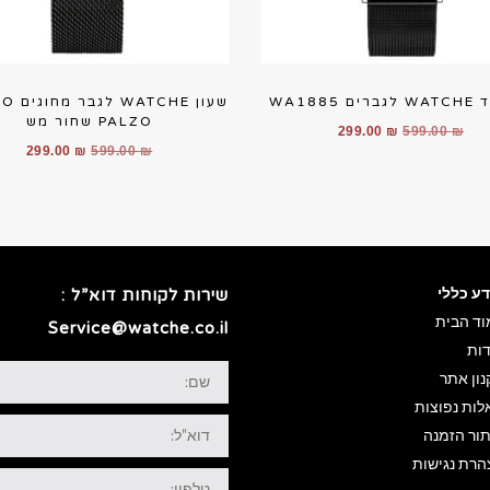
 WA1885
שעון HE
PALZO שחור מש
המחיר
המחיר
299.00
₪
599.00
₪
המחיר
המחי
299.00
₪
599.00
₪
המקורי
הנוכחי
המקורי
הנוכ
היה:
הוא:
היה:
הוא:
299.00 ₪.
599.00 ₪.
.00 ₪.
599.00 ₪.
דע כללי
שירות לקוחות דוא”ל :
וד הבית
Service@watche.co.il
דות
שם:
ון אתר
לות נפוצות
דוא"ל:
תור הזמנה
הרת נגישות
טלפון: