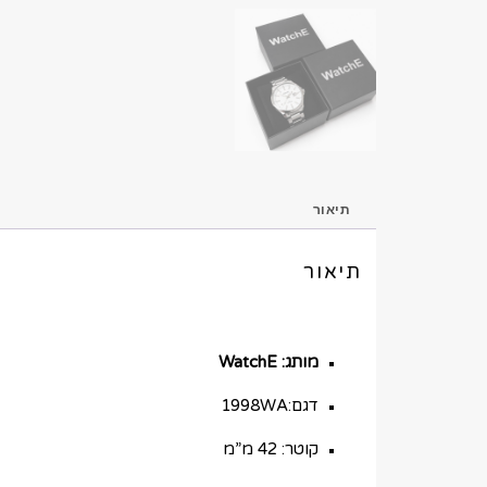
תיאור
תיאור
מותג: WatchE
דגם:1998WA
קוטר: 42 מ”מ