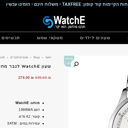
קוד קופון: TAXFREE • משלוח חינם • הזמינו עכשיו
שעונים לילדים
משקפי שמש
תכשיטים
ראשי
»
Shop
»
שעונים לגברים
»
chE
משלוח
חינם !
שעון WatchE לגבר מחוגים WA1998 כסף
המחיר
המחיר
279.00
₪
699.00
₪
המקורי
הנוכחי
היה:
הוא:
279.00 ₪.
699.00 ₪.
מותג: WatchE
דגם:1998WA
קוטר: 42 מ”מ
עמידות במים : 3ATM