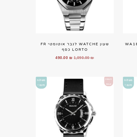
שעון WATCHE לגבר אוטומטי FR
LORTO כסף
ר
המחיר
המחיר
490.00
₪
1,090.00
₪
חי
המקורי
הנוכחי
היה:
הוא:
299
490.00 ₪.
1,090.00 ₪.
CRAZY
משלוח
משלוח
SALE
חינם !
חינם !