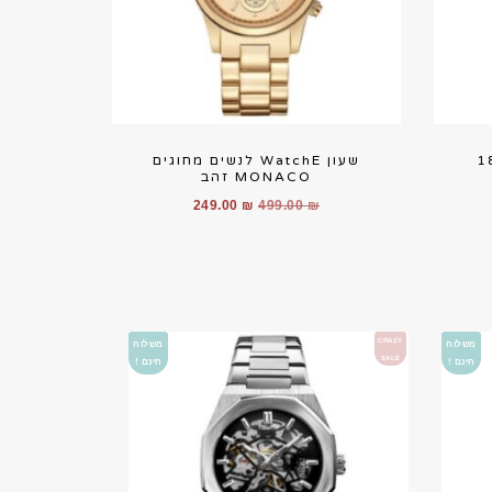
שעון WatchE לנשים מחוגים
MONACO זהב
יר
המחיר
המחיר
249.00
₪
499.00
₪
חי
המקורי
הנוכחי
היה:
הוא:
249.
249.00 ₪.
499.00 ₪.
CRAZY
משלוח
משלוח
SALE
חינם !
חינם !