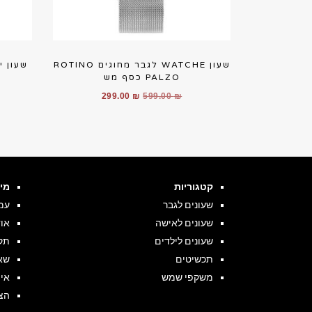
שעון WATCHE לגבר מחוגים ROTINO
שעון יד WATCHE לגברים
PALZO כסף מש
המחיר
המחיר
299.00
₪
599.00
₪
המקורי
הנוכחי
היה:
הוא:
299.00 ₪.
599.00 ₪.
קטגוריות
מי
שעונים לגבר
עמ
שעונים לאישה
או
שעונים לילדים
תקנ
תכשיטים
שא
משקפי שמש
אי
הצ