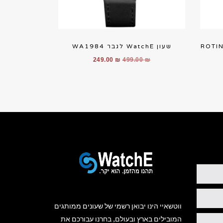
WATC לגבר מחוגים ROTINO
שעון WatchE לגבר WA1984
המחיר
המחיר
249.00
₪
499.00
₪
ר
המקורי
הנוכחי
חי
היה:
הוא:
249.00 ₪.
499.00 ₪.
299
ווטשאיי הינו יבואן רשמי של שעונים ממותגים
המובילים בארץ ובעולם, בחרנו עבורכם את